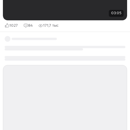
03:05
1027
84
171,7 тыс