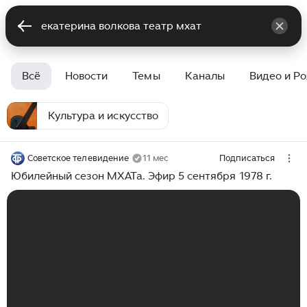
Всё
Новости
Темы
Каналы
Видео и Р
Культура и искусство
Советское телевидение
11 мес
Подписаться
Юбилейный сезон МХАТа. Эфир 5 сентября 1978 г.