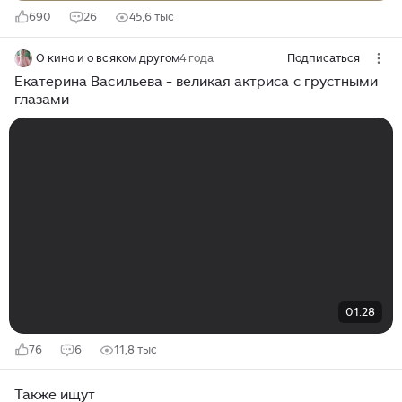
690
26
45,6 тыс
О кино и о всяком другом
4 года
Подписаться
Екатерина Васильева - великая актриса с грустными
глазами
01:28
76
6
11,8 тыс
Также ищут