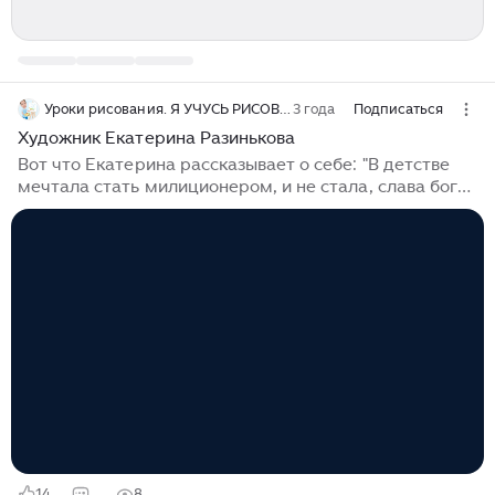
Уроки рисования. Я УЧУСЬ РИСОВАТЬ.
3 года
Подписаться
Художник Екатерина Разинькова
Вот что Екатерина рассказывает о себе: "В детстве
мечтала стать милиционером, и не стала, слава богу!
Сколько себя помню - танцевала и рисовала на всем,
на чем можно и нельзя. Еще я была ужасной
непоседой и чтоб хоть как-то понизить мою
гиперактивность, отвели на танцы. Шли годы, а
ничего из своих увлечений я не бросила, танцую и
рисую до сих пор, два самый...
14
8