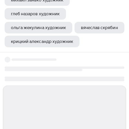
михаил занько художник
глеб назаров художник
ольга жекулина художник
вячеслав скрябин
крицкий александр художник