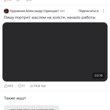
Художник Александр Одинцов
5 лет
Подписаться
Пишу портрет маслом на холсте, начало работы
03:19
453
11
79,8 тыс
Также ищут