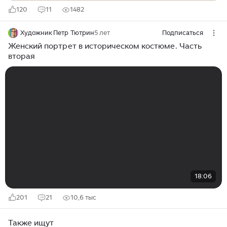
120
11
1482
Художник Петр Тютрин
5 лет
Подписаться
Женский портрет в историческом костюме. Часть
вторая
18:06
201
21
10,6 тыс
Также ищут