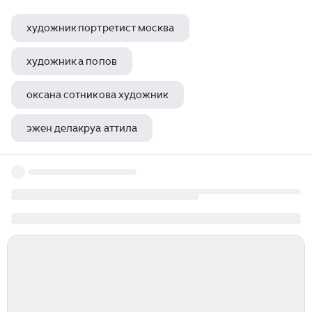
художник портретист москва
художник а попов
оксана сотникова художник
эжен делакруа аттила
оксана гамбургер художник