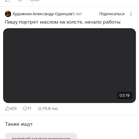
Художник Александр Одинцов
5 лет
Подписаться
Пишу портрет маслом на холсте, начало работы
03:19
453
11
79,8 тыс
Также ищут