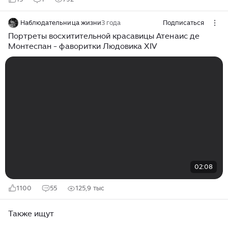
Наблюдательница жизни
3 года
Подписаться
Портреты восхитительной красавицы Атенаис де
Монтеспан - фаворитки Людовика XIV
02:08
1100
55
125,9 тыс
Также ищут