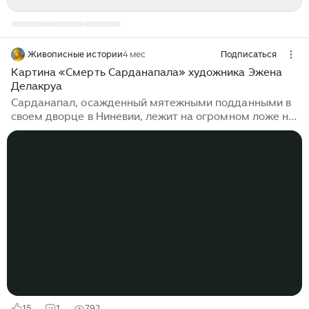
Живописные истории
4 мес
Подписаться
Картина «Смерть Сарданапала» художника Эжена
Делакруа
Сарданапал, осажденный мятежными подданными в
своем дворце в Ниневии, лежит на огромном ложе на
вершине погребальной конструкции. Вместо того
чтобы попасть в плен вместе со своей свитой, он
приказал перебить всех своих женщин и лошадей, а
все свои сокровища сложить в кучу и сжечь вместе с
ним. Пьеса Байрона «Сарданапал», опубликованная в
1821 году, по-видимому, послужила источником
вдохновения для этой картины. Хотя пьеса
заканчивается тем, что Сарданапал в одиночестве
сидит на погребальном костре,...
15
1
792