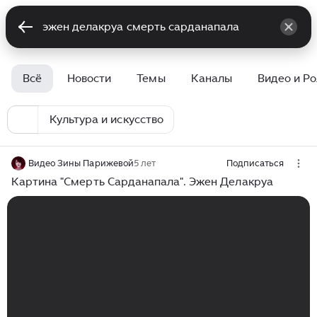
Всё
Новости
Темы
Каналы
Видео и Р
Культура и искусство
Видео Зины Парижевой
5 лет
Подписаться
Картина "Смерть Сарданапала". Эжен Делакруа