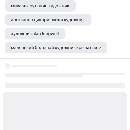
микаэл арутюнян художник
александр цикаришвили художник
художник alan kingwell
маленький большой художник крылатское
самая древняя живопись