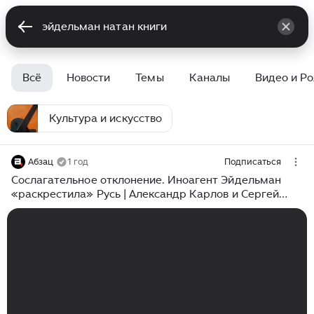
Всё
Новости
Темы
Каналы
Видео и Р
Культура и искусство
Абзац
1 год
Подписаться
Сослагательное отклонение. Иноагент Эйдельман
«раскрестила» Русь | Александр Карлов и Сергей
Куликов