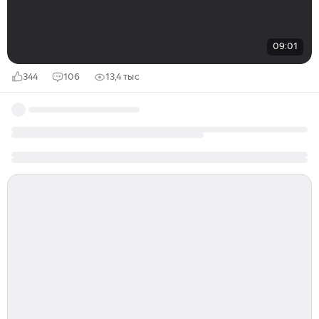
09:01
344
106
13,4 тыс