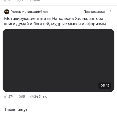
Глоток Мотивации
5 лет
Подписаться
Мотивирующие цитаты Наполеона Хилла, автора
книги думай и богатей, мудрые мысли и афоризмы
05:45
274
5
24,5 тыс
Также ищут