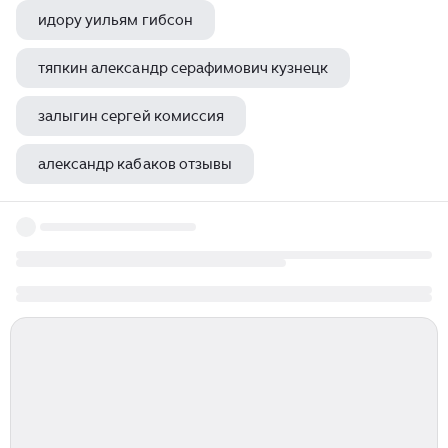
идору уильям гибсон
тяпкин александр серафимович кузнецк
залыгин сергей комиссия
александр кабаков отзывы
генрих белль итог