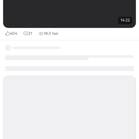
14:22
404
21
18,5 тыс