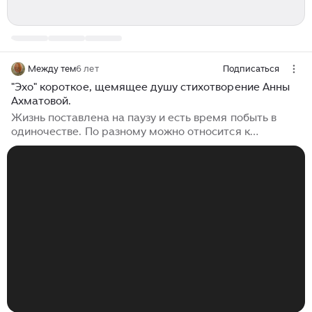
Между тем
6 лет
Подписаться
"Эхо" короткое, щемящее душу стихотворение Анны
Ахматовой.
Жизнь поставлена на паузу и есть время побыть в
одиночестве. По разному можно относится к
вынужденному сидению дома, но плюсы тоже есть.
Остановка в пути всегда полезна. А если остановка
длительная, то надо принять решение как потратить
освободившееся время. Я вернулась к стихам. Люблю
поэзию. Душе надо иногда давать возможность
освежится хорошей поэзией. Стихи, хорошие стиха
всегда помогут вернуть вкус жизни, осознать свою
ценность. Ценность настоящего и прошлого. В
одиночестве можно Успокоить себя или наоборот,
взбодрить...