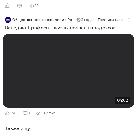
22
Общественное телевидение России
3 года
Подписаться
Венедикт Ерофеев – жизнь, полная парадоксов
04:02
150
3
10,7 тыс
Также ищут