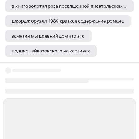
в книге золотая роза посвященной писательскому труду паустовский
джордж оруэлл 1984 краткое содержание романа
замятин мы древний дом что это
подпись айвазовского на картинах
закат над болотом саврасов