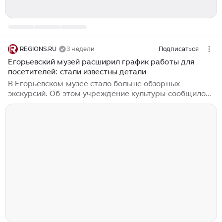
REGIONS.RU
3 недели
Подписаться
Егорьевский музей расширил график работы для
посетителей: стали известны детали
В Егорьевском музее стало больше обзорных
экскурсий. Об этом учреждение культуры сообщило
10 июля в своих социальных сетях. Егорьевский
историко-художественный музей включил в
расписание дополнительные сеансы сборных
экскурсий выходного дня. Как узнал REGIONS, теперь
жители и гости округа могут выбрать удобное время
и отправиться в увлекательное путешествие по
отделам и выставкам учреждения культуры, а также
уютным городским улицам. Так, экскурсии в отделе
истории проводятся дважды в день — в 11:00 и
14:00...