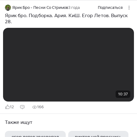
Ярик Бро - Песни Со Стримов
3 года
Подписаться
Ярик бро. Подборка. Ария. КиШ. Егор Летов. Выпуск
28.
10:37
12
166
Также ищут