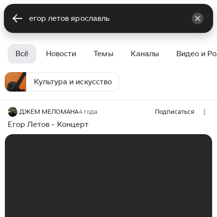
Всё
Новости
Темы
Каналы
Видео и Р
Культура и искусство
ДЖЕМ МЕЛОМАНА
4 года
Подписаться
Егор Летов - Концерт