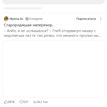
Ирина Ас.
3 недели
Подписаться
Старородящая наперекор.
– Алён, я не ослышался? – Глеб отодвинул чашку с
недопитым латте так резко, что немного пролил на
блюдце, и уставился на неё поверх очков в тонкой
золотистой оправе. – Ты серьёзно сейчас говоришь?
Беременна? От меня? Алёна спокойно смотрела, как
он занервничал. Ей даже немного смешно стало от
того, как быстро слетела с него уверенная в себе
оболочка сорокапятилетнего успешного архитектора,
обнажив растерянного мальчишку, который
совершенно не знает, куда девать руки и как строить
фразы. – От тебя, Глеб, от тебя, – она отпила свой
капучино...
2818
537
34,1 тыс