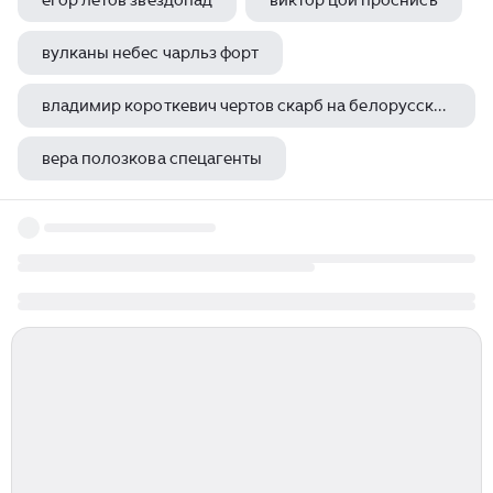
егор летов звездопад
виктор цой проснись
вулканы небес чарльз форт
владимир короткевич чертов скарб на белорусском
вера полозкова спецагенты