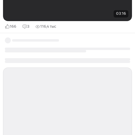
03:16
166
3
116,4 тыс