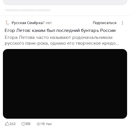
Русская Семёрка
7 лет
Подписаться
Егор Летов: каким был последний бунтарь России
Егора Летова часто называют родоначальником
русского панк-рока, однако его творческое кредо
сложно вписать в узкие жанровые рамки, равно как и
его личность. В отечественной рок-культуре он
оказался фигурой уникальной и одинокой. Творец
Егор Летов – один из ярчайших представителей
«сибирского андерграунда», который выделялся
особым поэтическим талантом и харизмой. Он
доказал, что совсем не обязательно виртуозно
владеть инструментом для того, чтобы достигнуть
профессиональных и творческих высот. С рок-музыкой
Егора познакомил его брат, известный джазовый
саксофонист Сергей Летов...
243
88
16 тыс