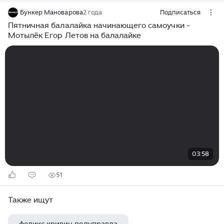
Бункер Мановарова
2 года
Подписаться
Пятничная балалайка начинающего самоучки -
Мотылёк Егор Летов на балалайке
03:58
51
Также ищут