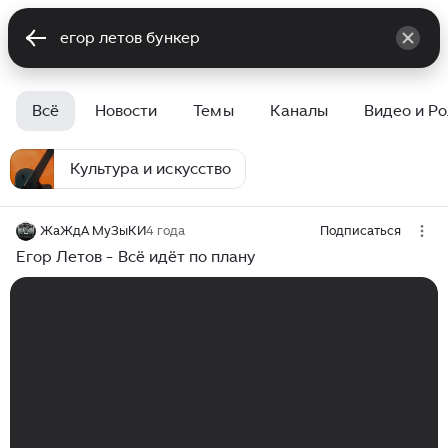
Всё
Новости
Темы
Каналы
Видео и Р
Культура и искусство
ЖаЖдА МуЗыКИ
4 года
Подписаться
Егор Летов - Всё идёт по плану