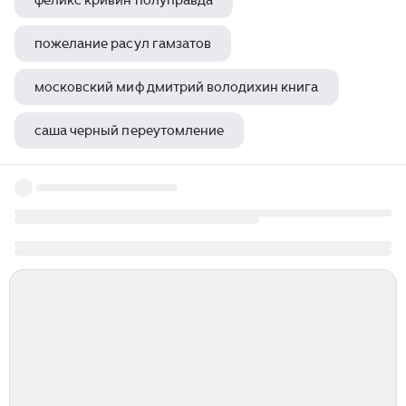
феликс кривин полуправда
пожелание расул гамзатов
московский миф дмитрий володихин книга
саша черный переутомление
саша черный словесность