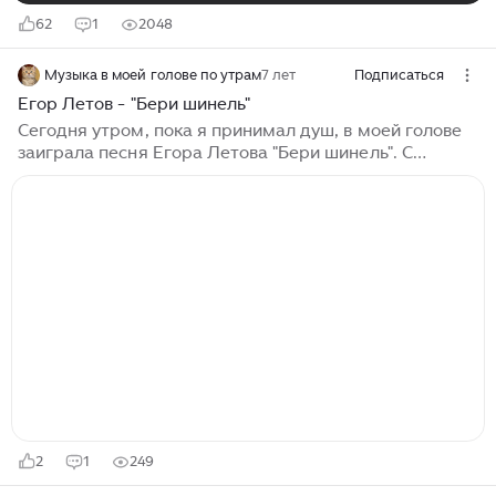
62
1
2048
Музыка в моей голове по утрам
7 лет
Подписаться
Егор Летов - "Бери шинель"
Сегодня утром, пока я принимал душ, в моей голове
заиграла песня Егора Летова "Бери шинель". С
творчеством группы "Гражданская оборона" я
познакомился еще в средней школе. Купил кассету с
альбомом ГО "Игра в бисер перед свиньями". Это
акустический альбом, мне он был интересен еще и
потому, что именно тогда я сам осваивал гитару.
Примечательно, что там нет песен, с которых
большинство, наверное и начинали знакомство с
творчеством Егора: "Все идет по плану", "Про
дурачка" и так далее. Моей маме тогда очень
понравилась песня "Он увидел солнце"...
2
1
249