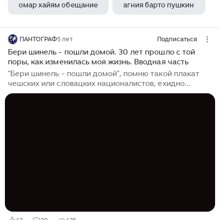
омар хайям обещание
агния барто пушкин
ПАНТОГРАФ
5 лет
Подписаться
Бери шинель - пошли домой. 30 лет прошло с той
поры, как изменилась моя жизнь. Вводная часть
"Бери шинель - пошли домой", помню такой плакат
чешских или словацких националистов, ехидно
требовавших ухода советских войск, почему ехидно,
да потому, что появился это плакат уже тогда, когда
Центральная Группа Войск была приговорена, а мы
жили на земле Чехословакии последние месяцы. Я уж
не знаю, откуда его достал мой отец, но помню на ней
теплушку, советского солдата и надпись на двух
языках. Он даже висел вплоть до нашего отъезда у
нас в коридоре. 6 декабря 1990 года мы сели в
прицепной вагон...