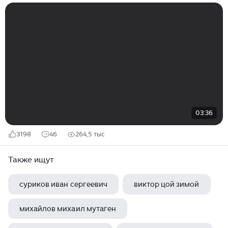
03:36
3198
46
264,5 тыс
Также ищут
суриков иван сергеевич
виктор цой зимой
михайлов михаил мутаген