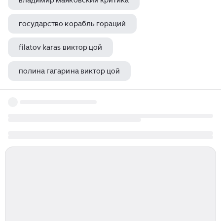
владимир маяковский критика
государство корабль гораций
filatov karas виктор цой
полина гагарина виктор цой
я анна ахматова книга