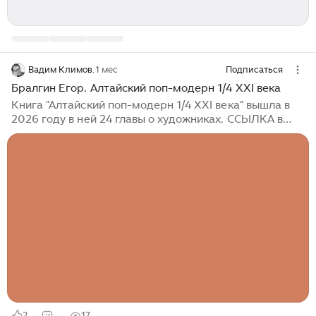
Вадим Климов.
1 мес
Подписаться
Бралгин Егор. Алтайский поп-модерн 1/4 XXI века
Книга "Алтайский поп-модерн 1/4 XXI века" вышла в
2026 году в ней 24 главы о художниках. ССЫЛКА в
конце текста. Простите, художник, за мою вольность.
Егор Юрьевич Бралгин родился в Бийске в семье
заслуженного художника России Юрия Бралгина.
Юрий Егорович — прекрасный художник, нашедший
свой образ Алтая. Мы давно знакомы: тогда я работал
директором выставочного зала. Работы Юрия
Егоровича легко узнать в разнообразии любой
тематической выставки Союза художников. На его
произведения я обратил внимание сразу...
2
17