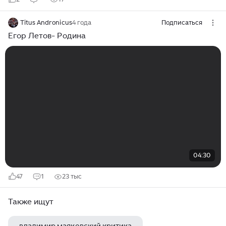
Titus Andronicus
4 года
Подписаться
Егор Летов- Родина
04:30
47
1
23 тыс
Также ищут