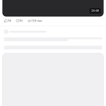
24:48
78
51
17,9 тыс