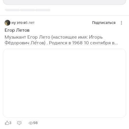
ну это я
6 лет
Подписаться
Егор Летов
Музыкант Егор Лето (настоящее имя: И́горь
Фёдорович Ле́тов) . Родился в 1968 10 сентября в
Омске умер 19 февраля 2008.Cоветский и российский
поэт и музыкант, а также звукорежиссёр, художник-
оформитель и коллажист. Егор Летов основатель
группы << гражданская оборона >> или Гр.Об и
другие . Самые популярные песни у Летова
считаются <<Государство ,Всё идёт по плану, Моя
оборона , Про дурочка, Винтовка >> т.д . Егор Летов
был женат дважды на Янке Дягилевой и на её
подруге после смерти Янки ...
3
98