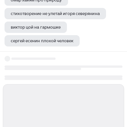
омар хайям про природу
стихотворение не улетай игоря северянина
виктор цой на гармошке
сергей есенин плохой человек
юрий визбор республика тува