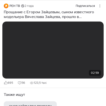
РЕН ТВ
2 года
Подписаться
Прощание с Егором Зайцевым, сыном известного
модельера Вячеслава Зайцева, прошло в
подмосковном Щелково
02:59
695
56
123,5 тыс
Также ищут