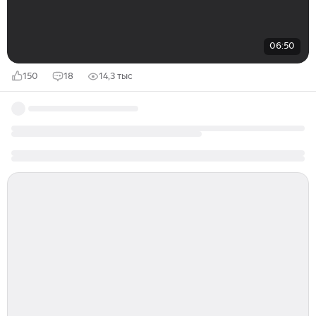
06:50
150
18
14,3 тыс