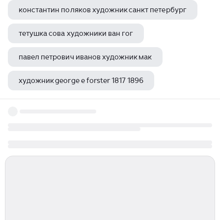
константин поляков художник санкт петербург
тетушка сова художники ван гог
павел петрович иванов художник мак
художник george e forster 1817 1896
по мотивам картины художника ковалевой т