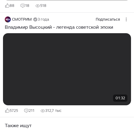
88
18
518
СМОТРИМ
3 года
Подписаться
Владимир Высоцкий - легенда советской эпохи
01:32
5725
211
312,7 тыс
Также ищут