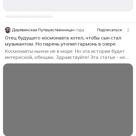
Деревенская Путешественница
4 года
Подписаться
Отец будущего космонавта хотел, чтобы сын стал
музыкантом. Но парень утопил гармонь в озере
Космонавты нынче не в моде. Но эта история будет
интересной, обещаю. Здравствуйте! Эта статья - не
только рассказ о великих людях, но и своего рода
эксперимент. В ноябре я написала статью о Дане
Милохине, молодом популярном тиктокере. Он,
несмотря на свои эпатажные выходки и
необразованность, в чём-то мне симпатичен. Так
комментариев - более 1100! И большинство пишут,
нашли, мол, кумира, нашли о ком писать! Ну, и по мне
проехались, конечно, объяснили мне, кто я есть, если
о таких людях пишу. Сегодняшний рассказ - о людях
ДОСТОЙНЕЙШИХ...