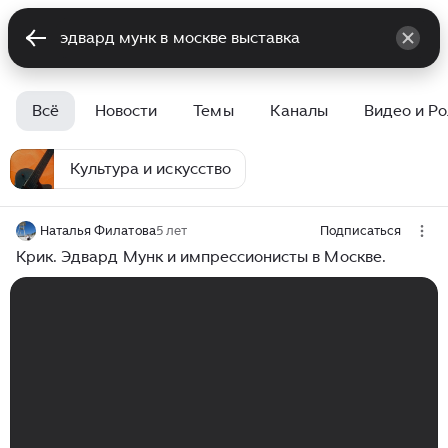
Всё
Новости
Темы
Каналы
Видео и Р
Культура и искусство
Наталья Филатова
5 лет
Подписаться
Крик. Эдвард Мунк и импрессионисты в Москве.