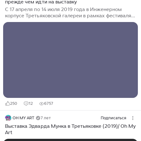
прежде чем идти на выставку
С 17 апреля по 14 июля 2019 года в Инженерном
корпусе Третьяковской галереи в рамках фестиваля
«Черешневый лес» проходит выставка норвежского
художника Эдварда Мунка (возможно, даже в
очереди стоять не придется)! Мы подготовили для
вас несколько удивительных фактов о художнике и
его произведениях, чтобы сделать просмотр
более чем 120 экспонатов выставки еще интереснее.
Посмотреть две версии знаменитого «Крика» можно
будет, купив взрослый билет за 600 рублей
(школьники и студенты — 150, дети до семи лет
— бесплатно)...
250
12
6757
OH MY ART
7 лет
Подписаться
Выставка Эдварда Мунка в Третьяковке (2019)/ Oh My
Art