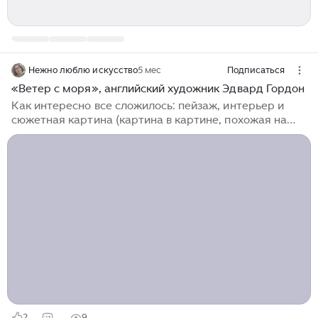
Нежно люблю искусство
5 мес
Подписаться
«Ветер с моря», английский художник Эдвард Гордон
Как интересно все сложилось: пейзаж, интерьер и
сюжетная картина (картина в картине, похожая на
зеркало, как будто взгляд в прошлое). Очень много
прямых геометрических под разными углами и
разбивающая всякую правильность тюлевая
занавеска...
2
9