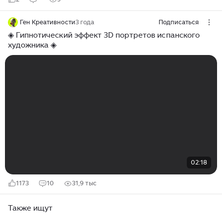
Ген Креативности
3 года
Подписаться
◈ Гипнотический эффект 3D портретов испанского
художника ◈
02:18
1173
10
31,9 тыс
Также ищут