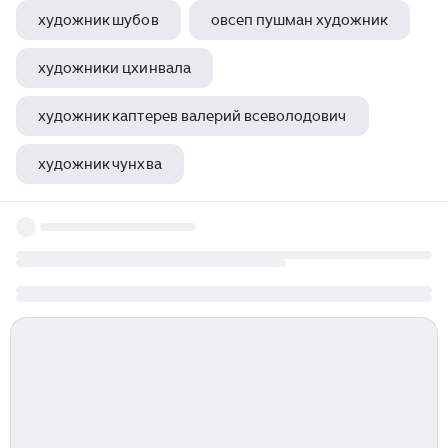
художник шубов
овсеп пушман художник
художники цхинвала
художник каптерев валерий всеволодович
художник чунхва