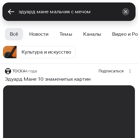
Всё
Новости
Темы
Каналы
Видео и Р
Культура и искусство
ТОСКА
4 года
Подписаться
Эдуард Мане 10 знаменитых картин