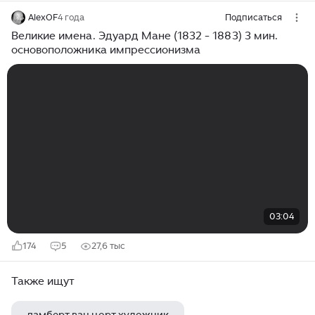
AlexOF
4 года
Подписаться
Великие имена. Эдуард Мане (1832 - 1883) 3 мин.
основоположника импрессионизма
03:04
174
5
27,6 тыс
Также ищут