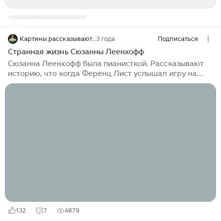
Картины рассказывают...
3 года
Подписаться
Странная жизнь Сюзанны Леенхофф
Сюзанна Леенхофф была пианисткой. Рассказывают
историю, что когда Ференц Лист услышал игру на
фортепиано шестнадцатилетней Сюзанны, великий
композитор был ею очарован и посоветовал ей
продолжить музыкальное образование в Париже.
Образование Сюзанна не продолжила, а стала
преподавателем музыки. В этом качестве в 1849 году
молодая учительница попала в дом главы
департамента Министерства юстиции Франции
Огюста Мане. Сюзанна Леенхофф стала учителем
музыки для Эжена и Гюстава, младших сыновей
Огюста Мане...
132
7
4879