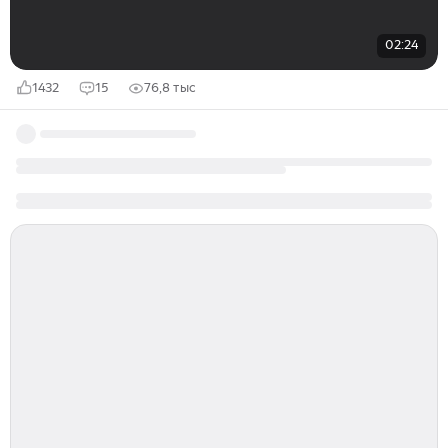
02:24
1432
15
76,8 тыс