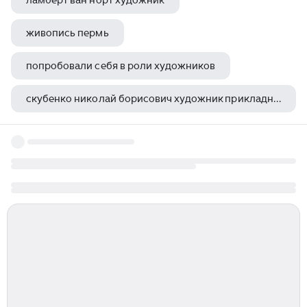
ламберт ван норт художник
живопись пермь
попробовали себя в роли художников
скубенко николай борисович художник прикладник
калиновская екатерина художник картины новогодние