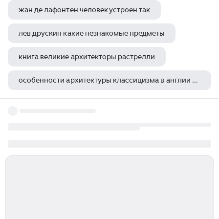
жан де лафонтен человек устроен так
лев друскин какие незнакомые предметы
книга великие архитекторы растрелли
особенности архитектуры классицизма в англии архитекторы иниго джонс и кристофер рен
каллимах к зевсу