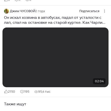
Джим ЧУСОВОЙ
2 года
Подписаться
Он искал хозяина в автобусах, падал от усталости с
лап, спал на остановке на старой куртке. Как Чарли
нашёл своё счастье
02:04
2150
195
95,4 тыс
Также ищут