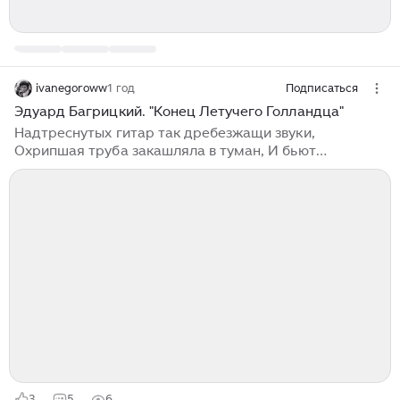
ivanegoroww
1 год
Подписаться
Эдуард Багрицкий. "Конец Летучего Голландца"
Надтреснутых гитар так дребезжащи звуки,
Охрипшая труба закашляла в туман, И бьют
костлявые безжалостные руки В большой, с узорами,
турецкий барабан... У красной вывески заброшенной
таверны, Где по сырой стене ползет зеленый хмель,
Напившийся матрос горланит ритурнель, И стих
сменяет стих, певучий и неверный. Струится липкий
чад над красным фонарем. Весь в пятнах от вина
передник толстой Марты, Два пьяных боцмана,
бранясь, играют в карты; На влажной скатерти
дрожит в стаканах ром...
3
5
6