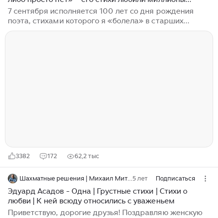
советских людей
7 сентября исполняется 100 лет со дня рождения
поэта, стихами которого я «болела» в старших
классах школы, книги которого издавались
стотысячными тиражами и сразу раскупались.
Эдуард Асадов в конце 1970-х годов был признан
самым любимым поэтом: в опросе, проведенном
газетой «Комсомольская правда», за него
проголосовало 68%. Он оставил позади всех
«шестидесятников». Его любил простой народ, а
критики частенько ругали, называли «поэтом для
кухарок». Но миллионы людей не обманешь: его
стихи переписывали в тетрадки, учили наизусть,
читали на школьных вечерах, разбирали на цитаты...
3382
172
62,2 тыс
Шахматные решения | Михаил Митянин | Стихи и песни
5 лет
Подписаться
Эдуард Асадов - Одна | Грустные стихи | Стихи о
любви | К ней всюду относились с уваженьем
Приветствую, дорогие друзья! Поздравляю женскую