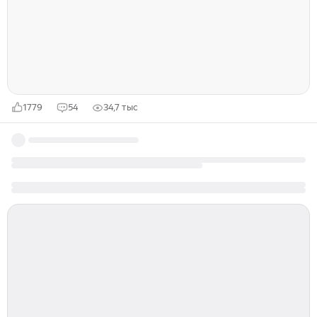
видимо, с рождения оказался наделённым
недюжинной силой духа. А потому справился с бедой,
не позволил своей молодой жизни рухнуть, не
начавшись...
1779
54
34,7 тыс