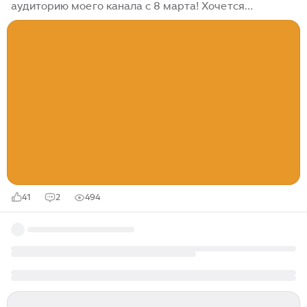
аудиторию моего канала с 8 марта! Хочется
пожелать только самого доброго и хорошего всем
девочкам, девушкам, женщинам, дочкам, сестрам,
мамам, бабушкам!...
41
2
494