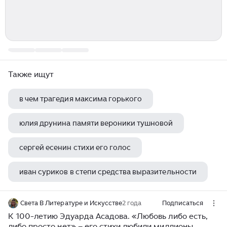
Также ищут
в чем трагедия максима горького
юлия друнина памяти вероники тушновой
сергей есенин стихи его голос
иван суриков в степи средства выразительности
рабочий лист владимир высоцкий искусство быть
Света В Литературе и Искусстве
2 года
Подписаться
К 100-летию Эдуарда Асадова. «Любовь либо есть,
либо просто нет» – его стихи любили миллионы