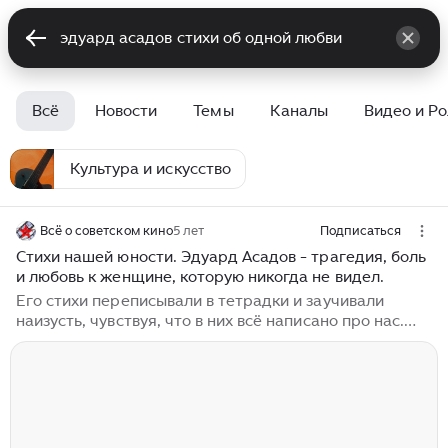
Всё
Новости
Темы
Каналы
Видео и Р
Культура и искусство
Всё о советском кино
5 лет
Подписаться
Стихи нашей юности. Эдуард Асадов - трагедия, боль
и любовь к женщине, которую никогда не видел.
Его стихи переписывали в тетрадки и заучивали
наизусть, чувствуя, что в них всё написано про нас.
Окончив школу в 1941, он надел гимнастёрку сразу
после выпускного. На фронте был наводчиком
миномёта. В мае 44-го под Севастополем получил
ранение осколком в лицо. В полубессознательном
состоянии довёл грузовик с боеприпасами до пункта
назначения. Ему был только 21 год. Но Асадов,