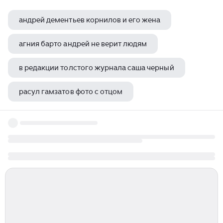
андрей дементьев корнилов и его жена
агния барто андрей не верит людям
в редакции толстого журнала саша черный
расул гамзатов фото с отцом
козьма прутков многие вещи нам непонятны не потому