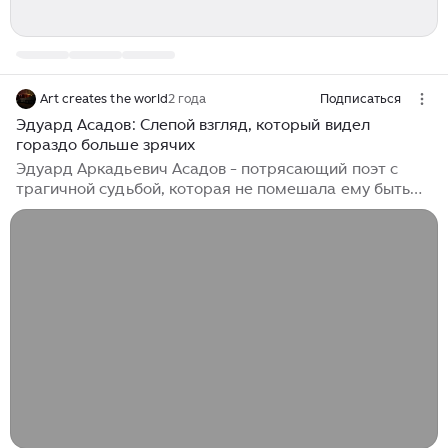
Art creates the world
2 года
Подписаться
Эдуард Асадов: Слепой взгляд, который видел
гораздо больше зрячих
Эдуард Аркадьевич Асадов - потрясающий поэт с
трагичной судьбой, которая не помешала ему быть
хорошим человеком. Его стихи пропитаны
неповторимостью, чем-то неосязаемым, но настолько
сильным, что заставляет людей влюбляться в его
творчество с первых строк... Как много тех, с кем
можно лечь в постель, Как мало тех, с кем хочется
проснуться… И утром, расставаясь обернуться, И
помахать рукой, и улыбнуться, И целый день,
волнуясь, ждать вестей. Это отрывок из
стихотворения Эдуарда Асадова и уже первые строки
завлекают читателя продолжать шептать его стихи
про себя чувствуя каждое слово душой...