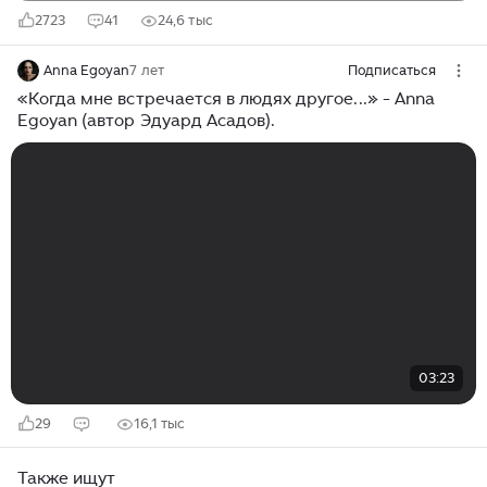
2723
41
24,6 тыс
Anna Egoyan
7 лет
Подписаться
«Когда мне встречается в людях другое...» - Anna
Egoyan (автор Эдуард Асадов).
03:23
29
16,1 тыс
Также ищут