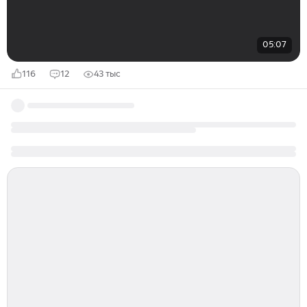
05:07
116
12
43 тыс