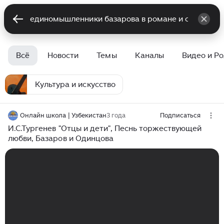
Всё
Новости
Темы
Каналы
Видео и Р
Культура и искусство
Онлайн школа | Узбекистан
3 года
Подписаться
И.С.Тургенев "Отцы и дети", Песнь торжествующей
любви, Базаров и Одинцова