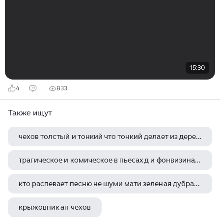
15:30
4
833
Также ищут
чехов толстый и тонкий что тонкий делает из дерева
трагическое и комическое в пьесах д и фонвизина недоросль и н в гоголя ревизор
кто распевает песню не шуми мати зеленая дубравушка в романе а с пушкина капитанская дочка
крыжовник ап чехов