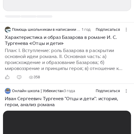
Помощь школьникам в написании сочинений
1 год
Подписаться
Характеристика и образ Базарова в романе И. С.
Тургенева «Отцы и дети»
План: I. Вступление: роль Базарова в раскрытии
основной идеи романа. II. Основная часть: а)
происхождение и образование Базарова; б)
мировоззрение и принципы героя; в) отношение к
окружающим и любви. III. Заключение: значение
358
образа Базарова в контексте эпохи. Пример
сочинения: Евгений Базаров - главный герой романа
Онлайн школа | Узбекистан
3 года
Подписаться
И.С. Тургенева "Отцы и дети", ставший символом
целого поколения. Этот персонаж воплощает в себе
Иван Сергеевич Тургенев "Отцы и дети": история,
идею конфликта между старым и новым, между
герои, анализ романа
традициями и прогрессом. Через образ Базарова
автор раскрывает сложность и противоречивость
эпохи 1860-х годов, когда в России назревали
серьезные перемены...