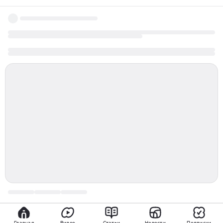
белая гвардия михаил булгаков книга отзывы
Главная
Видео
Статьи
Новости
Подписки