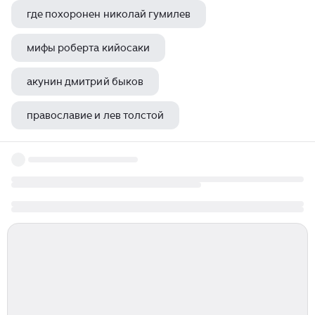
где похоронен николай гумилев
мифы роберта кийосаки
акунин дмитрий быков
православие и лев толстой
стивен кинг коллекция книг