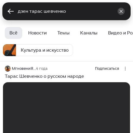
Всё
Новости
Темы
Каналы
Видео и Р
Культура и искусство
МгновениЯ...
4 года
Подписаться
Тарас Шевченко о русском народе