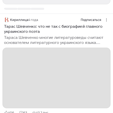
Кириллица
4 года
Подписаться
Тарас Шевченко: что не так с биографией главного
украинского поэта
Тараса Шевченко многие литературоведы считают
основателем литературного украинского языка.
«Солнце украинской поэзии» в отличие от солнца
поэзии русской был выходцем из самых «низов»,
сыном крепостного крестьянина. Русский украинец
Вообще-то из 47 лет жизни Тарас Шевченко провёл на
Украине лишь 15. Во взрослой жизни поэт бывал в
милой его сердцу Малороссии наездами, по
приглашениям местных помещиков. Тарас
Григорьевич говорил по-русски без акцента и,
конечно, вряд ли бы разделил рвение современных
ревнителей чистоты «мовы», стремящихся изжить
«имперский язык» на Украине...
406
63
43,2 тыс