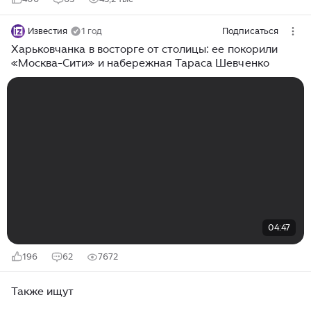
Известия
1 год
Подписаться
Харьковчанка в восторге от столицы: ее покорили
«Москва-Сити» и набережная Тараса Шевченко
04:47
196
62
7672
Также ищут