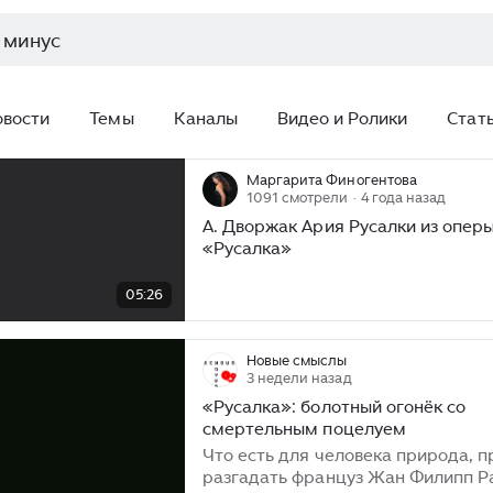
овости
Темы
Каналы
Видео и Ролики
Стат
Маргарита Финогентова
1091 смотрели
· 4 года назад
А. Дворжак Ария Русалки из опер
«Русалка»
/
05:26
05:26
Новые смыслы
3 недели назад
«Русалка»: болотный огонёк со
смертельным поцелуем
Что есть для человека природа, 
разгадать француз Жан Филипп Р