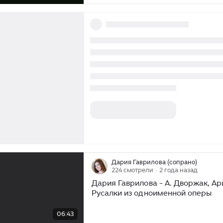
«Галантных Индиях» (1735) и авст
Вольфганг Амадей Моцарт в «Во
флейте» (1791). Но лишь композит
второй половины XIX века задума
конфликте человека и природы. П
именно они? Всё очень просто: он
время индустриальной революции
изобретения парового двигателя 
электричества люди пытались пр
к природе, то индустриальная ре
породила иллюзию, что человеку 
природу обуздать, подчинить её се
Дария Гаврилова (сопрано)
224 смотрели
· 2 года назад
Дария Гаврилова - А. Дворжак, Ар
Русалки из одноименной оперы
/
06:43
06:43