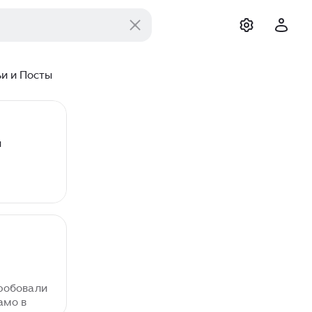
ьи и Посты
ы
пробовали
амо в