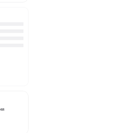
риец
лшебной
оры
лись о
очему
и жили во
. Если до
и открытия
иладиться
волюция
по силам
бе...
ия