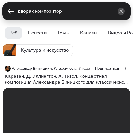
Всё
Новости
Темы
Каналы
Видео и Р
Культура и искусство
Александр Виницкий. Классическая гитара в джазе. Музыка. Ноты. Видео-уроки.
3 года
Подписаться
Караван. Д. Эллингтон, Х. Тизол. Концертная
композиция Александра Виницкого для классической
гитары.