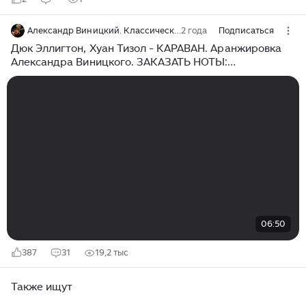
Александр Виницкий. Классическая гитара в джазе. Музыка. Ноты. Видео-уроки.
2 года
Подписаться
Дюк Эллигтон, Хуан Тизол - КАРАВАН. Аранжировка
Александра Виницкого. ЗАКАЗАТЬ НОТЫ:
avinitsky1@mail.ru
06:50
387
31
19,2 тыс
Также ищут