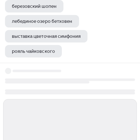
березовский шопен
лебединое озеро бетховен
выставка цветочная симфония
рояль чайковского
симфония 39 ми бемоль мажор моцарт