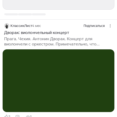
КлассикЛист
4 мес
Подписаться
Дворак: виолончельный концерт
Прага. Чехия. Антонин Дворак. Концерт для
виолончели с оркестром. Примечательно, что
композитор долго не подступался к написанию
сочинения, более того, не признавал виолончель как
солирующий инструмент в оркестре...
2
1