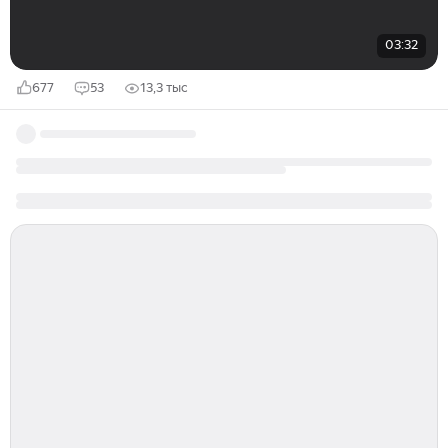
03:32
677
53
13,3 тыс