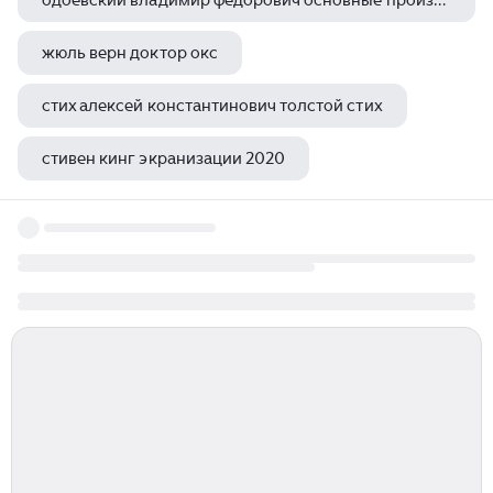
одоевский владимир федорович основные произведения
жюль верн доктор окс
стих алексей константинович толстой стих
стивен кинг экранизации 2020
чарльз диккенс эллен тернан