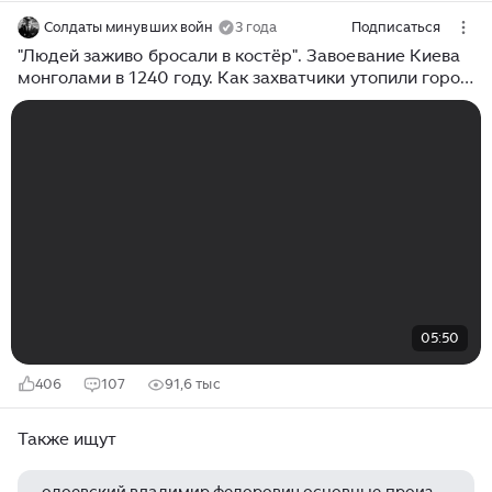
Солдаты минувших войн
3 года
Подписаться
"Людей заживо бросали в костёр". Завоевание Киева
монголами в 1240 году. Как захватчики утопили город
в крови
05:50
406
107
91,6 тыс
Также ищут