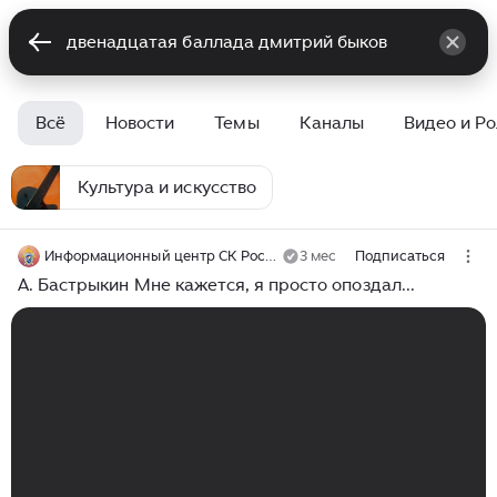
Всё
Новости
Темы
Каналы
Видео и Р
Культура и искусство
Информационный центр СК России
3 мес
Подписаться
А. Бастрыкин Мне кажется, я просто опоздал...