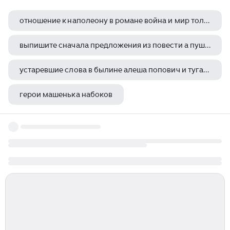
отношение к наполеону в романе война и мир толстого
выпишите сначала предложения из повести а пушкина капитанская дочка
устаревшие слова в былине алеша попович и тугарин змей
герои машенька набоков
главные герои бесприданница островский