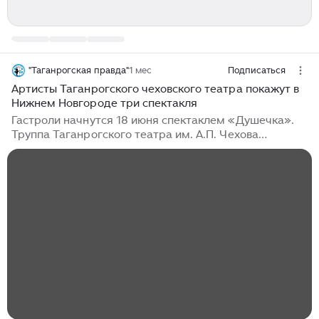
"Таганрогская правда"
1 мес
Подписаться
Артисты Таганрогского чеховского театра покажут в
Нижнем Новгороде три спектакля
Гастроли начнутся 18 июня спектаклем «Душечка».
Труппа Таганрогского театра им. А.П. Чехова
продолжает свой гастрольный тур. После Волгограда
и Саратова очередной город в турне — Нижний
Новгород. «Чеховцы готовы покорять прекрасный
Нижний Новгород! Уже сегодня на сцене
Нижегородского государственного академического
театра драмы им. М. Горького — «Душечка»!» —
говорится в сообщении Таганрогского театра в
соцсетях...