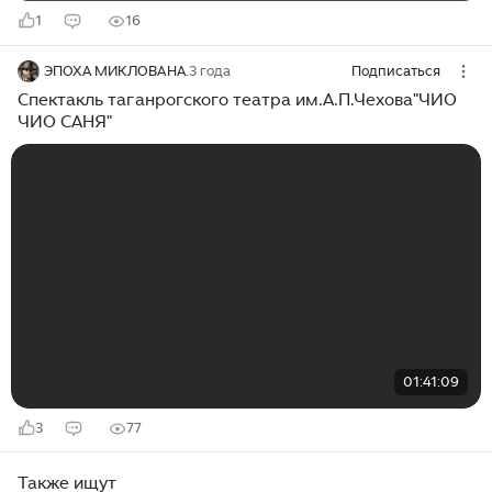
1
16
ЭПОХА МИКЛОВАНА.
3 года
Подписаться
Спектакль таганрогского театра им.А.П.Чехова"ЧИО
ЧИО САНЯ"
01:41:09
3
77
Также ищут