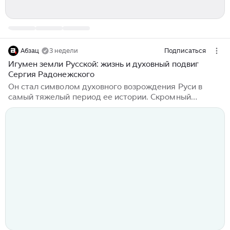
Абзац
3 недели
Подписаться
Игумен земли Русской: жизнь и духовный подвиг
Сергия Радонежского
Он стал символом духовного возрождения Руси в
самый тяжелый период ее истории. Скромный
отшельник, ушедший в глухой лес, превратился в
духовного наставника князей и вдохновителя народа
на борьбу с поработителями. Его имя навсегда
вписано в историю России, а основанная им обитель
стала сердцем русского православия. Кто же такой
Сергий Радонежский и почему его называют
игуменом земли Русской? Будущий святой родился
около 1314 или 1321–1322 года в семье ростовских
бояр Кирилла и Марии и при крещении получил имя
Варфоломей...