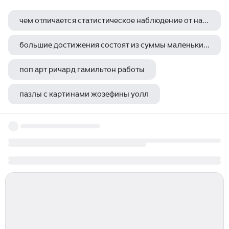
чем отличается статистическое наблюдение от наблюдения писателя художника
большие достижения состоят из суммы маленьких ван гог
поп арт ричард гамильтон работы
пазлы с картинами жозефины уолл
ник вуйчич сейчас 2023