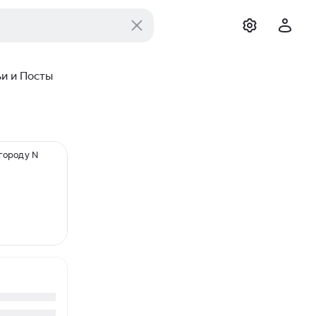
ьи и Посты
городу N