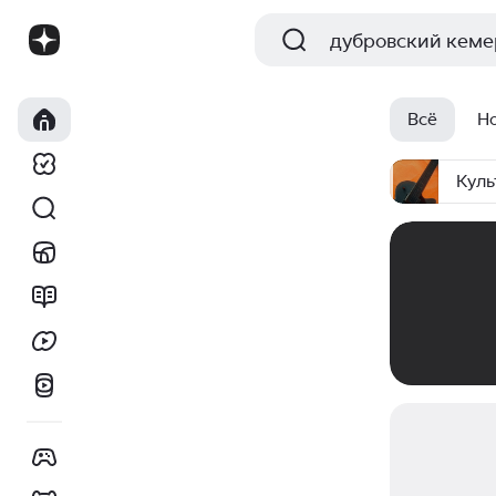
Всё
Н
Куль
00:00