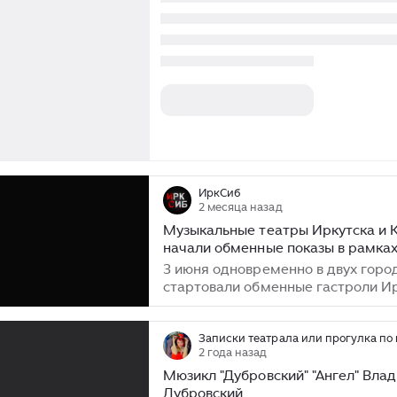
ИркСиб
2 месяца назад
Музыкальные театры Иркутска и 
начали обменные показы в рамка
программы «Большие гастроли»
3 июня одновременно в двух горо
стартовали обменные гастроли И
областного музыкального театра и
Загурского и Государственного
музыкального театра Кузбасса им
Записки театрала или прогулка по 
2 года назад
народного артиста РФ А. К. Бобро
Мероприятия проходят в рамках
Мюзикл "Дубровский" "Ангел" Вла
межрегионального направления
Дубровский