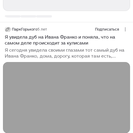
ПаркГорького
5 лет
Подписаться
Я увидела дуб на Ивана Франко и поняла, что на
самом деле происходит за кулисами
Я сегодня увидела своими глазами тот самый дуб на
Ивана Франко, дома, дорогу, которая там есть,
увидела границы дороги, которую будут строить.
Приехали мы с приятелем, экспертом - ботаником
посмотреть на дуб и место вокруг, о которых так
много пишут и говорят...