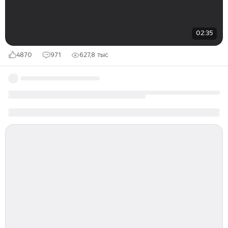
02:35
4870
971
627,8 тыс