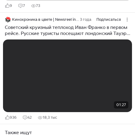
9
7
73
Кинохроника в цвете | Newsreel in color
3 года
Подписаться
Советский круизный теплоход Иван Франко в первом
рейсе. Русские туристы посещают лондонский Тауэр.
1964 г.
01:27
936
42
18,3 тыс
Также ищут