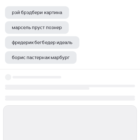
рэй брэдбери картина
марсель пруст познер
фредерик бегбедер идеаль
борис пастернак марбург
сорокин владимир борисович