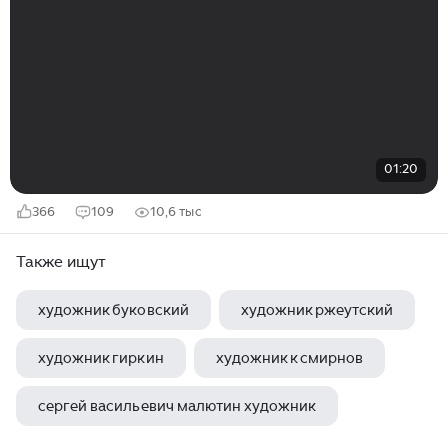
01:20
366
109
10,6 тыс
Также ищут
художник буковский
художник ржеутский
художник гиркин
художник к смирнов
сергей васильевич малютин художник