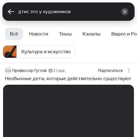
Всё
Новости
Темы
Каналы
Видео и Р
Культура и искусство
Профессор Гуглов
3 года
Подписаться
Необычные дети, которые действительно существуют