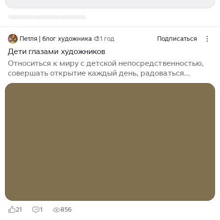
Петля | блог художника 🎨
1 год
Подписаться
Дети глазами художников
Относиться к миру с детской непосредственностью,
совершать открытие каждый день, радоваться
любимым рядом с тобой – этому и многому другому
учат дети нас, взрослых. Изобразить ребенка на
художественной картине требует особого таланта,
ведь надо постараться запечатлеть целый мир, с
виду маленький, но на самом деле бескрайний.
Каждый ребенок - художник. Пабло Пикассо Дети -
это живые послания, которые мы посылаем в то
время, которого уже не увидим. Нил Постман Дети
видят волшебство, потому что они его ищут...
21
1
856