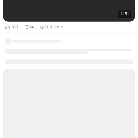
11:51
1927
14
700,3 тыс