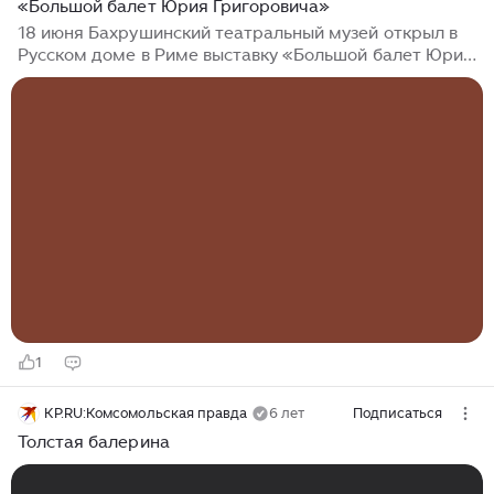
«Большой балет Юрия Григоровича»
18 июня Бахрушинский театральный музей открыл в
Русском доме в Риме выставку «Большой балет Юрия
Григоровича». Проект приурочен к 250-летнему
юбилею Государственного академического Большого
театра России. Выставку открыли генеральный
директор Бахрушинского театрального музея
Кристина Трубинова и директор Русского дома в
Риме Дария Пушкова. «Выставка “Большой балет
Юрия Григоровича” в Риме — это первый
выставочный проект Бахрушинского музея в Италии
за последние восемь лет. Символично, что выставка...
1
KP.RU:Комсомольская правда
6 лет
Подписаться
Толстая балерина