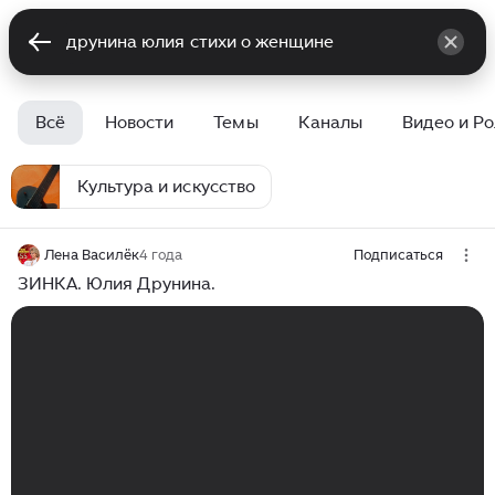
Всё
Новости
Темы
Каналы
Видео и Р
Культура и искусство
Лена Василёк
4 года
Подписаться
ЗИНКА. Юлия Друнина.