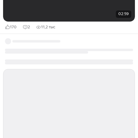
02:59
170
2
11,2 тыс