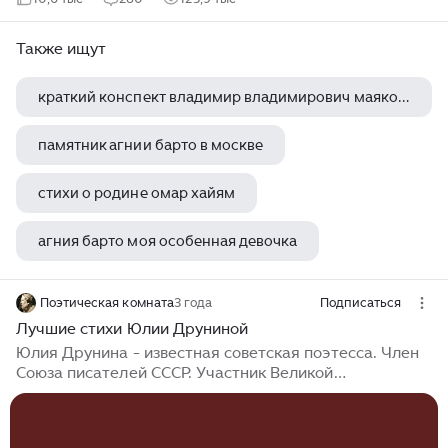
Также ищут
краткий конспект владимир владимирович маяковский
памятник агнии барто в москве
стихи о родине омар хайям
агния барто моя особенная девочка
легкие песни владимира высоцкого на гитаре
Поэтическая комната
3 года
Подписаться
Лучшие стихи Юлии Друниной
Юлия Друнина - известная советская поэтесса. Член
Союза писателей СССР. Участник Великой
Отечественной войны. Представляем вашему
вниманию лучшие стихотворения Юлии Друниной.
Зинка Памяти однополчанки - Героя Советского