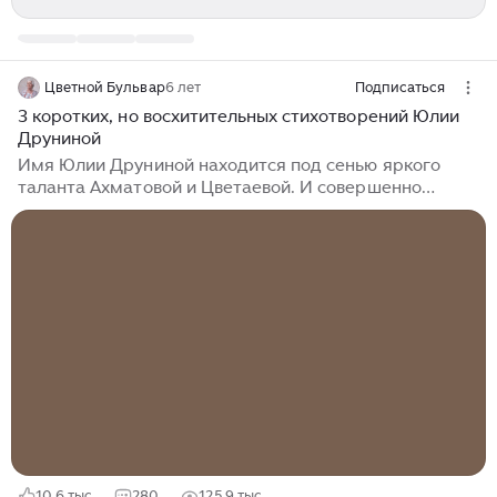
Цветной Бульвар
6 лет
Подписаться
3 коротких, но восхитительных стихотворений Юлии
Друниной
Имя Юлии Друниной находится под сенью яркого
таланта Ахматовой и Цветаевой. И совершенно
напрасно. Она не хуже - она другая. И каждый из нас
может прикоснуться к ее творчеству и найти в нем
частичку себя. Юлия Владимировна была обречена
стать поэтессой. А кем еще быть девочке, дом
которой пронизан любовью к слову и искусству? Отец
преподавал историю, а мать - давала уроки игры на
фортепиано и возглавляла библиотеку. Друнина
родилась в мае 1924 года, в 41-ом ей едва
исполнилось 17 лет, но она, ни минуты не колеблясь
ушла на фронт...
10,6 тыс
280
125,9 тыс