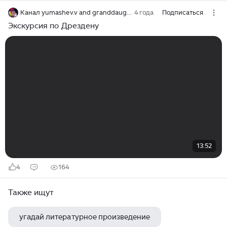
Канал yumashev.v and granddaughter
4 года
Подписаться
Экскурсия по Дрездену
13:52
4
164
Также ищут
угадай литературное произведение