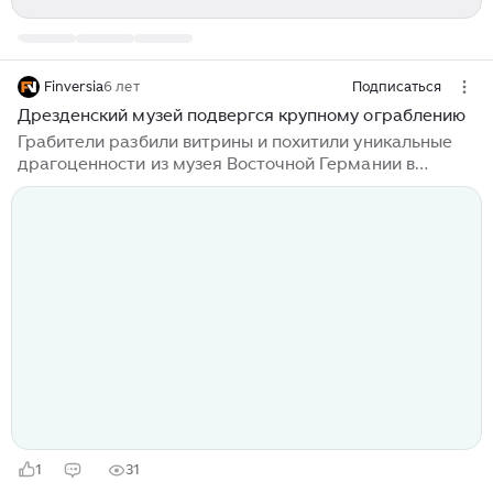
Finversia
6 лет
Подписаться
Дрезденский музей подвергся крупному ограблению
Грабители разбили витрины и похитили уникальные
драгоценности из музея Восточной Германии в
понедельник утром. Злоумышленники проникли в
дрезденский музей Грюн Гевельбе и унесли с собой по
меньшей мере три комплекта ювелирных украшений
начала XVIII века, в том числе бриллианты и рубины,
сообщили сотрудники музея. На записи с камеры
наблюдения видно, как двое мужчин ворвались через
зарешеченное окно. Сигнал тревоги прозвучал около
5 утра по местному времени, но, несмотря на то, что
полиция была на месте уже через пять
минут, грабителям удалось скрыться...
1
31