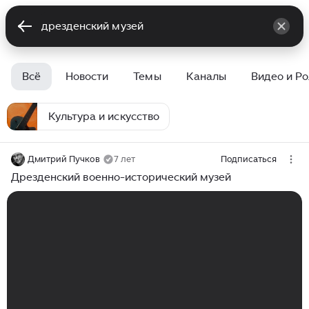
Всё
Новости
Темы
Каналы
Видео и Р
Культура и искусство
Дмитрий Пучков
7 лет
Подписаться
Дрезденский военно-исторический музей