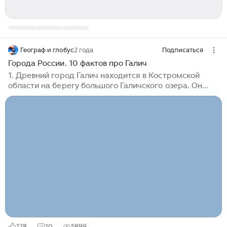
Географ и глобус
2 года
Подписаться
Города России. 10 фактов про Галич
1. Древний город Галич находится в Костромской
области на берегу большого Галичского озера. Он
был основан с началом татаро-монгольского ига и
впервые упоминается в русских летописях в 1237 году.
Сейчас это скромный районный центр, колоритно
выделяющийся своей тишиной и исторической
ценностью; 2. Никто точно не знает, откуда возникло
имя города. Есть лишь только предположение, что
оно как-то связано с финско-угорским словом «галл»
— им обозначали в древности места добычи соли. То,
что в этом месте жили не славяне, говорит и
первоначальное название поселения — Галич-
Мерьский...
128
10
5899