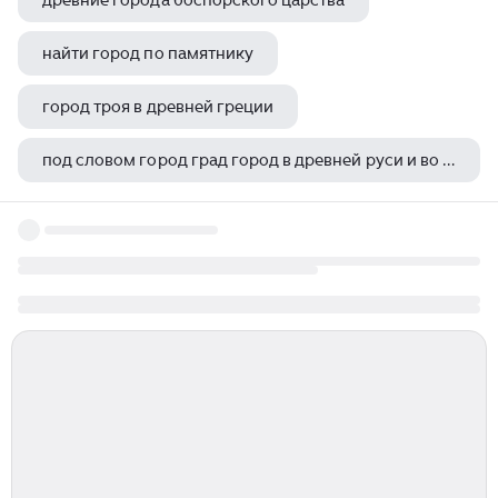
древние города боспорского царства
найти город по памятнику
город троя в древней греции
под словом город град город в древней руси и во всем
в городе чичен ица была построена обсерватория это каменное сооружение дошло до наших дней