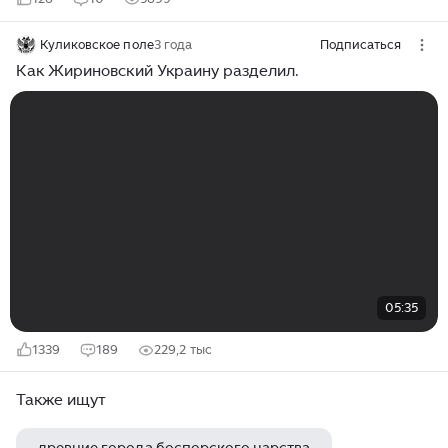
Куликовское поле
3 года
Подписаться
Как Жириновский Украину разделил.
05:35
1339
189
229,2 тыс
Также ищут