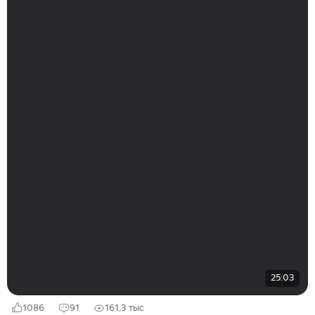
25:03
1086
91
161,3 тыс