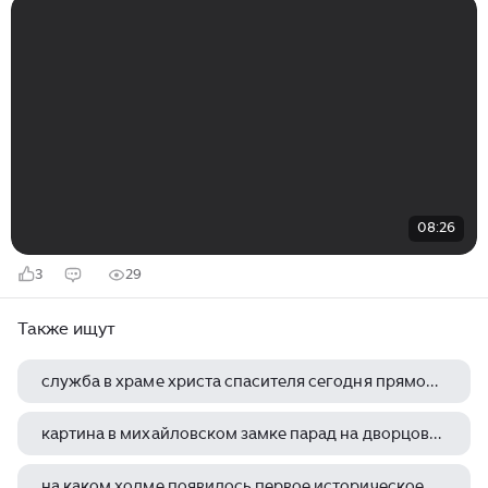
08:26
3
29
Также ищут
служба в храме христа спасителя сегодня прямой эфир
картина в михайловском замке парад на дворцовой площади
на каком холме появилось первое историческое поселение города детинец московский кремль