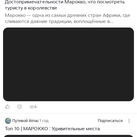
Достопримечательности Марокко, что посмотреть
туристу в королевстве
Марокко — одна из самых древних стран Африки, где
сливаются давние традиции, воплощённые в
легендах, и арабская экзотика. Дикие пустыни,
роскошные пляжи, загадочные горы и захватывающие
пейзажи — всё это удивительное Марокко. Страна
изобилует достопримечательностями — как в
городах, так и в пустыне. Среди песков возвышаются
крепости — касбы, на холмах расположены древние
захоронения. В каждом городе можно найти
памятники природы и культуры, а также современные
развлечения. Рассмотрю, что стоит увидеть...
4
Путевой Атлас
1 год
Подписаться
Топ 10 | МАРОККО : Удивительные места