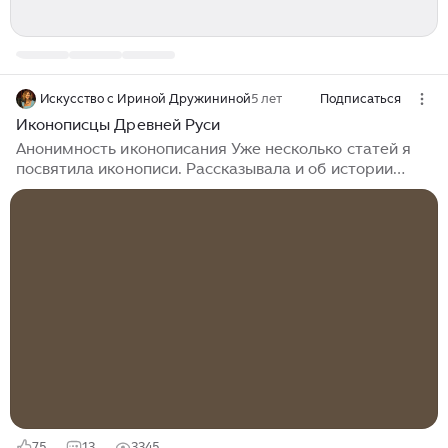
Искусство с Ириной Дружининой
5 лет
Подписаться
Иконописцы Древней Руси
Анонимность иконописания Уже несколько статей я
посвятила иконописи. Рассказывала и об истории
появления и характерных чертах такого рода
искусства, и об иконографии основных образов, о
расположении этих образов и сюжетов в
пространстве храма, отдельная статья была
посвящена иконостасу. Теперь логичным будет
рассказать о тех, кто создавал иконы, то есть о
художниках, чьему труду мы обязаны бесценным
сокровищем, составляющим славу русской культуры
– и́конописи. Сегодня нам известно очень мало
имен...
75
13
3345