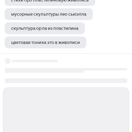
стихи про пластилиновую живопись
мусорные скульптуры лео сьюэлла
скульптура орла из пластилина
цветовая тоника это в живописи
русский реализм в живописи 21 века