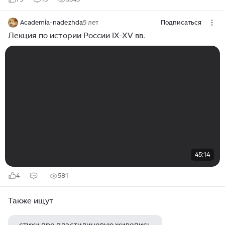
Academia-nadezhda
5 лет
Подписаться
Лекция по истории России IX-XV вв.
45:14
4
581
Также ищут