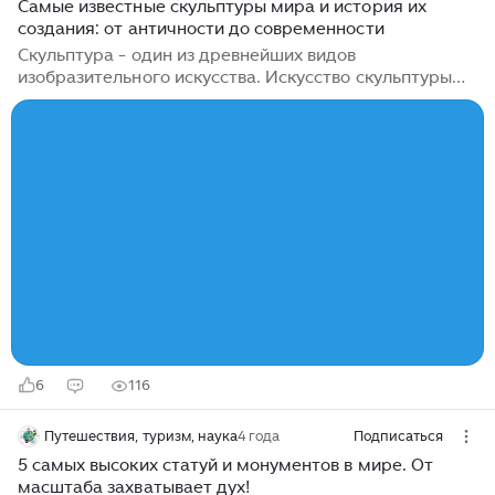
Самые известные скульптуры мира и история их
создания: от античности до современности
Скульптура - один из древнейших видов
изобразительного искусства. Искусство скульптуры
имеет очень богатую и насыщенную историю. Часто
именно скульптуры становились настоящими
символами целой эпохи. Этот вид искусства
чрезвычайно многообразен - от монументальных
памятников, поражающих масштабами, до
минималистичных арт-объектов. В данном обзоре
расскажем про наиболее известные произведения,
которые стали знаковыми для своего времени.
Содержание: Первые скульптуры появились задолго
до нашей эры....
6
116
Путешествия, туризм, наука
4 года
Подписаться
5 самых высоких статуй и монументов в мире. От
масштаба захватывает дух!