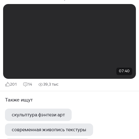
07:40
201
14
39,3 тыс
Также ищут
скульптура фэнтези арт
современная живопись текстуры