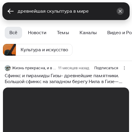
Всё
Новости
Темы
Каналы
Видео и Р
Культура и искусство
Жизнь прекрасна, и в ней так много поводов для улыбки!
11 месяцев назад
Подписаться
Сфинкс и пирамиды Гизы- древнейшие памятники.
Большой сфинкс на западном берегу Нила в Гизе—
древнейшая сохранившаяся на Земле
монументальная скульптура, и самая большая
монолитная скульптура в мире.