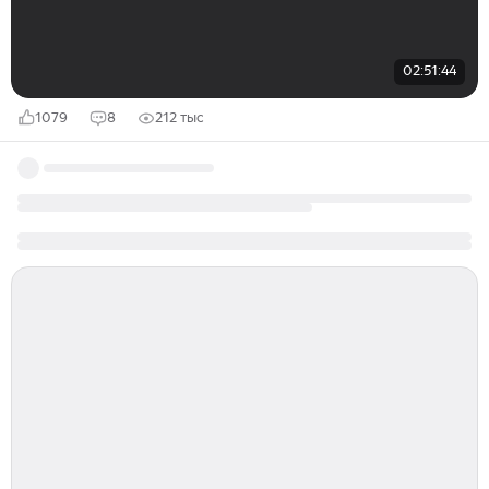
02:51:44
1079
8
212 тыс