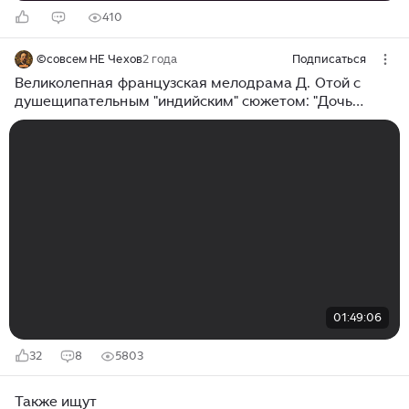
410
©совсем НЕ Чехов
2 года
Подписаться
Великолепная французская мелодрама Д. Отой с
душещипательным "индийским" сюжетом: "Дочь
землекопа" 2011г. ХОРОШЕЕ КИНО от ©совсем НЕ
Чехова
01:49:06
32
8
5803
Также ищут