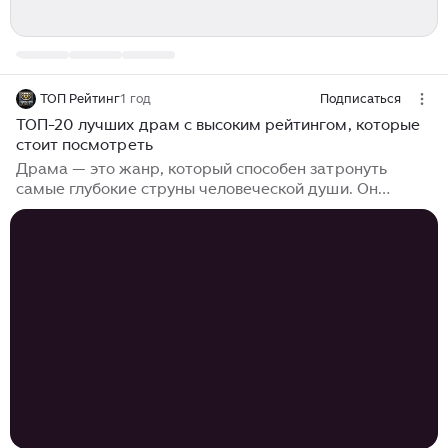
ТОП Рейтинг
1 год
Подписаться
ТОП-20 лучших драм с высоким рейтингом, которые
стоит посмотреть
Драма — это жанр, который способен затронуть
самые глубокие струны человеческой души. Он
позволяет зрителям погрузиться в сложные
эмоциональные переживания, исследовать
внутренние конфликты персонажей и сопереживать х
судьбам. В мире кино существует множество
драматических произведений, которые оставили
неизгладимый след в сердцах зрителей и получили
высокие оценки критиков. В этой статье мы
представим вам ТОП-20 лучших драм с высоким
рейтингом, которые стоит посмотреть.
Драматические фильмы часто...