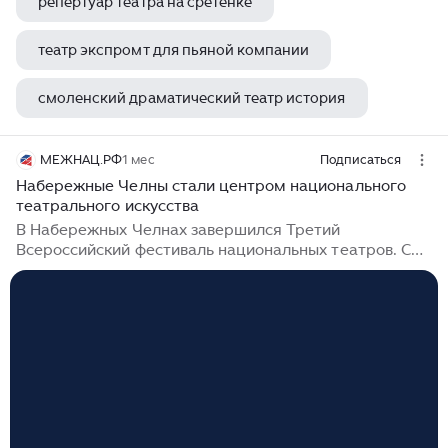
репертуар театра на сретенке
театр экспромт для пьяной компании
смоленский драматический театр история
формирование репертуара в театре
МЕЖНАЦ.РФ
1 мес
Подписаться
Набережные Челны стали центром национального
театрального искусства
В Набережных Челнах завершился Третий
Всероссийский фестиваль национальных театров. С
22 по 28 июня площадки Русского драматического
театра «Мастеровые» и Набережночелнинского
государственного татарского драматического театра
имени А. Гилязова принимали творческие коллективы
из шести регионов страны. В течение недели зрители
увидели постановки артистов из Башкортостана,
Ингушетии, Марий Эл, Мордовии, Хакасии и
Татарстана. В мероприятиях фестиваля участвовали
более 200 человек — актёры, режиссёры,