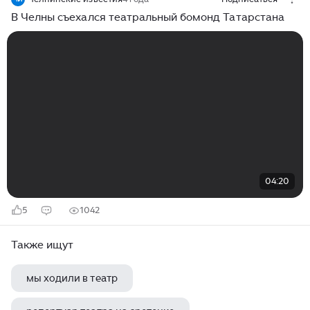
В Челны съехался театральный бомонд Татарстана
04:20
5
1042
Также ищут
мы ходили в театр