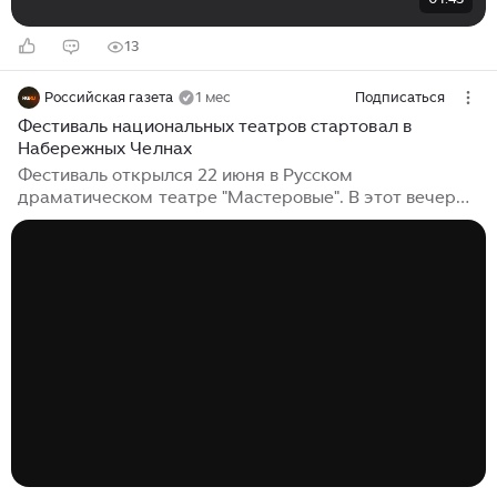
13
Российская газета
1 мес
Подписаться
Фестиваль национальных театров стартовал в
Набережных Челнах
Фестиваль открылся 22 июня в Русском
драматическом театре "Мастеровые". В этот вечер
сцену предоставили Горномарийскому
драматическому театру из Козьмодемьянска,
который привез в Татарстан свою премьеру -
спектакль "Левша". Фестиваль, организованный при
поддержке Министерства культуры России, проходит
третий год подряд и на глазах превращается в
традицию. Он существует в формате ежегодных
путешествий: первый принимала столица Калмыкии
Элиста, в прошлом году участники съезжались в
Абакан. На этот...