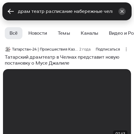
Всё
Новости
Темы
Каналы
Видео и Р
Татарстан-24 | Происшествия Казани и Татарстана
2 года
Подписаться
Татарский драмтеатр в Челнах представит новую
постановку о Мусе Джалиле
01:43