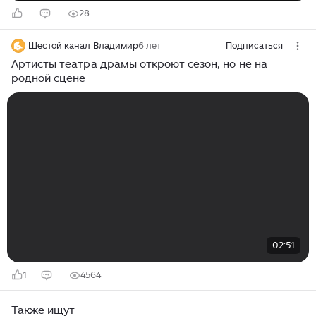
28
Шестой канал Владимир
6 лет
Подписаться
Артисты театра драмы откроют сезон, но не на
родной сцене
02:51
1
4564
Также ищут