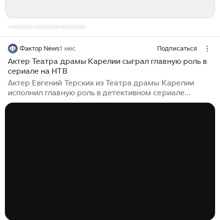
Фактор News
1 мес
Подписаться
Актер Театра драмы Карелии сыграл главную роль в
сериале на НТВ
Актер Евгений Терских из Театра драмы Карелии
исполнил главную роль в детективном сериале
«Леший» (16+), который выходит на НТВ. Вечером 15
июня на телеканале НТВ стартует детективный
сериал «Леший», главную роль в котором исполнил
актёр петрозаводского Театра драмы Карелии
«Творческая мастерская» Евгений Терских, сообщил
паблик театра. В течение тридцати серий зрители
будут следить за судьбой бывшего оперативника,
который после трагических обстоятельств вынужден
сменить профессию. Став инспектором...