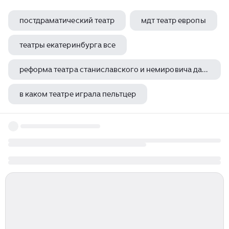
постдраматический театр
мдт театр европы
театры екатеринбурга все
реформа театра станиславского и немировича данченко
в каком театре играла пельтцер