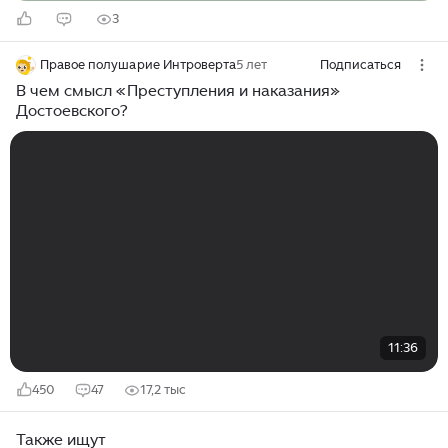
3
Правое полушарие Интроверта
5 лет
Подписаться
В чем смысл «Преступления и наказания»
Достоевского?
11:36
450
47
17,2 тыс
Также ищут