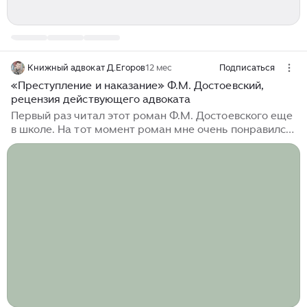
Книжный адвокат Д.Егоров
12 мес
Подписаться
«Преступление и наказание» Ф.М. Достоевский,
рецензия действующего адвоката
Первый раз читал этот роман Ф.М. Достоевского еще
в школе. На тот момент роман мне очень понравился,
хотя, откровенного говоря, несмотря на то, что я в
него вчитывался и в каждой строчке, в каждом
абзаце искал сакральные смыслы, до конца его тогда
видимо так и не понял. Работая после окончания
института следователем прокуратуры и
следственного комитета, я имел достаточно богатый
опыт общения с лицами, совершившими
преступления, связанные с причинением смерти, а
это и простое убийство, и причинение...