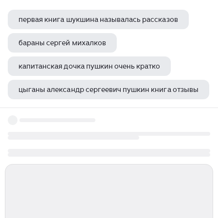
первая книга шукшина называлась рассказов
бараны сергей михалков
капитанская дочка пушкин очень кратко
цыганы александр сергеевич пушкин книга отзывы
пушкин медный всадник план по частям