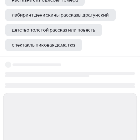
наставник из одиссеи гомера
лабиринт денискины рассказы драгунский
детство толстой рассказ или повесть
спектакль пиковая дама тюз
титульный лист к поэме гоголя мертвые души