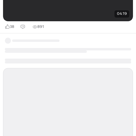
04:19
38
891