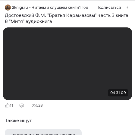
2knigi.ru - Читаем и слушаем книги
1 год
Подписаться
Достоевский Ф.М. "Братья Карамазовы" часть 3 книга
8 "Митя" аудиокнига
04:31:09
11
528
Также ищут