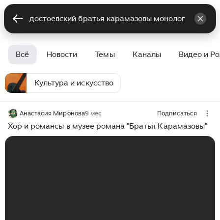
Всё
Новости
Темы
Каналы
Видео и Р
Культура и искусство
Анастасия Миронова
9 мес
Подписаться
Хор и романсы в музее романа "Братья Карамазовы"