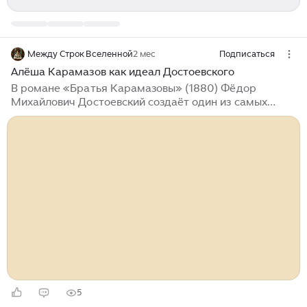
Между Строк Вселенной
2 мес
Подписаться
Алёша Карамазов как идеал Достоевского
В романе «Братья Карамазовы» (1880) Фёдор
Михайлович Достоевский создаёт один из самых
неоднозначных и глубоких образов русской
литературы — Алексея Фёдоровича Карамазова.
Алёша — не просто герой повествования,...
5