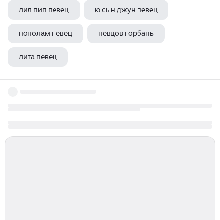
лил пип певец
ю сын джун певец
пополам певец
певцов горбань
лита певец