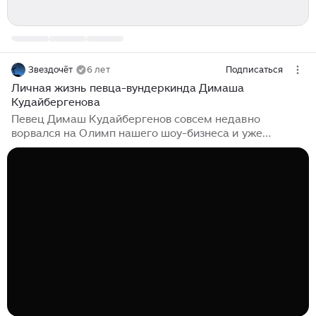
Звездочёт
6 лет
Подписаться
Личная жизнь певца-вундеркинда Димаша
Кудайбергенова
Певец Димаш Кудайбергенов совсем недавно
ворвался на Олимп нашего шоу-бизнеса и уже
заслуженно стал настоящей звездой и любимцем
миллионов. 6 октав покоряются единицам
вундеркиндов и Димаш один из них. 🔭 Димаш
Кудайбергенов родом из Казахстана. Он родился в
творческой семье певицы, отец же руководит
отделом культуры своего города. Родители сразу
увидели в сыне огромный талант и стали помогать
его развивать. Так Димаше уже в два годика играл на
сцене театра. В пять Димаш уже вовсю учился в
музыкальной школе и начал давать свои первые
выступления...