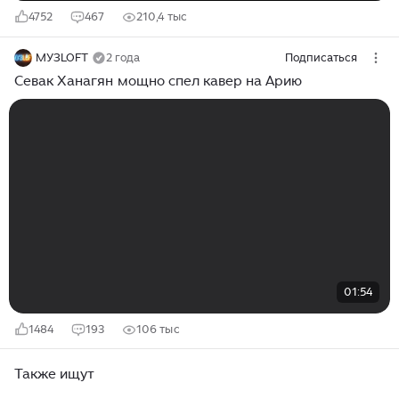
4752
467
210,4 тыс
МУЗLOFT
2 года
Подписаться
Севак Ханагян мощно спел кавер на Арию
01:54
1484
193
106 тыс
Также ищут