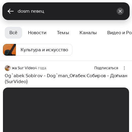
Всё
Новости
Темы
Каналы
Видео и Р
Культура и искусство
жа Sur Video
4 года
Подписаться
Og`abek Sobirov - Dog`man_Оғабек Собиров - Доғман
(SurVideo)