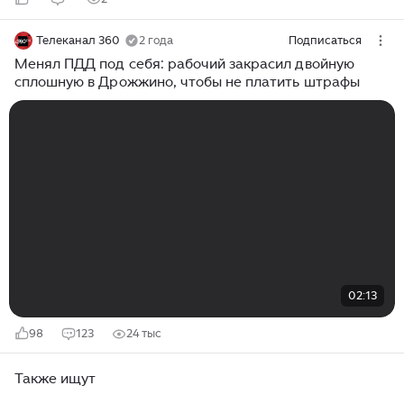
Телеканал 360
2 года
Подписаться
Менял ПДД под себя: рабочий закрасил двойную
сплошную в Дрожжино, чтобы не платить штрафы
02:13
98
123
24 тыс
Также ищут