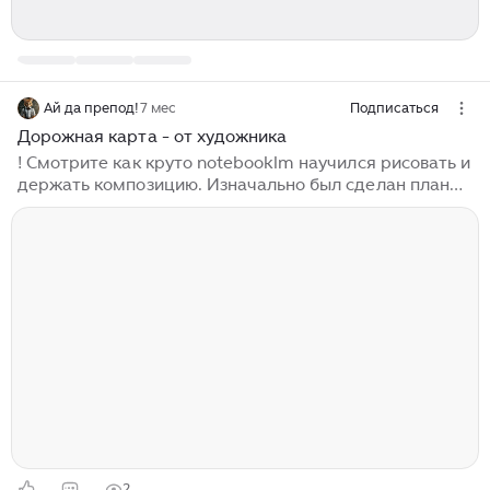
Ай да препод!
7 мес
Подписаться
Дорожная карта - от художника
! Смотрите как круто notebooklm научился рисовать и
держать композицию. Изначально был сделан план
поездки в Кисловодск припомощи ChatGPT (режим
глубокого исследования), а потом уже закинули pdf в
гугловый сервис...
2