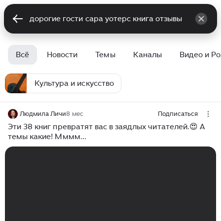
Всё
Новости
Темы
Каналы
Видео и Р
Культура и искусство
Людмила Личи
8 мес
Подписаться
Эти 38 книг превратят вас в заядлых читателей.😍 А
темы какие! Мммм...