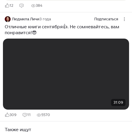
12
384
Людмила Личи
3 года
Подписаться
Отличные книги сентября👍. Не сомневайтесь, вам
понравится!😎
31:09
309
11
5570
Также ищут