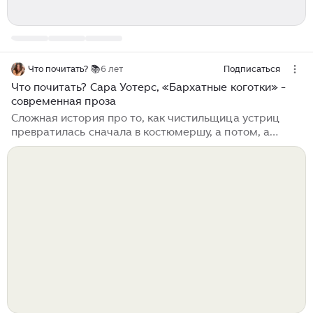
Что почитать? 📚
6 лет
Подписаться
Что почитать? Сара Уотерс, «Бархатные коготки» -
современная проза
Сложная история про то, как чистильщица устриц
превратилась сначала в костюмершу, а потом, а
потом, в кого только она не превращалась. Тут важно
знать, как по мне, что все книжки Сары Уотерс -
хороши. Так хороши, что с тех пор, как я открыла для
себя эту писательницу, я читаю все подряд (с
некоторыми временными промежутками). Стоит еще
отметить, что все романы Сары Уотерс, которые я
уже прочитала, а те, которые я не прочитала,
вероятно тоже, относятся к лесбийской прозе (не
уверена в существовании такого поджанра?
Подвида? – но так пишут)...