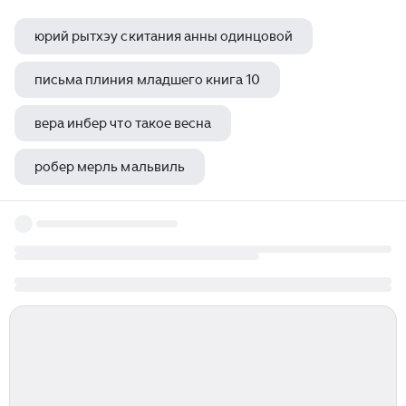
юрий рытхэу скитания анны одинцовой
письма плиния младшего книга 10
вера инбер что такое весна
робер мерль мальвиль
олег куваев писатель книги