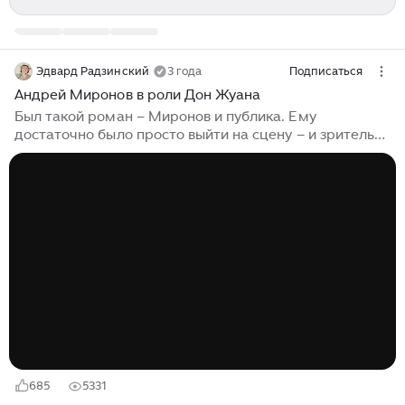
Эдвард Радзинский
3 года
Подписаться
Андрей Миронов в роли Дон Жуана
Был такой роман – Миронов и публика. Ему
достаточно было просто выйти на сцену – и зритель
уже умирал от восторга. Лепорелло играл еще один
любимец публики – Лев Дуров. Они превратили
репетиции в концерт. Первый спектакль, на который
пригласили несколько критиков и драматургов,
прошел блестяще. И тогда было решено устроить
общественный просмотр. Есть такая пословица – мне
ее сказал кто-то из циркачей: «На премьеру
приходят наши враги»… Врагов не было. Пришли куда
пострашнее – друзья: знаменитые актеры,
режиссеры, писатели, драматурги...
685
5331