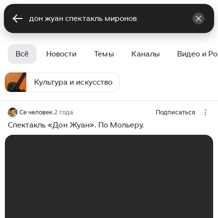
Всё
Новости
Темы
Каналы
Видео и Р
Культура и искусство
Се человек.
2 года
Подписаться
Спектакль «Дон Жуан». По Мольеру.