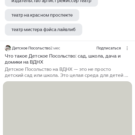
издательство артист режиссер театр
театр на красном проспекте
театр мистера фэйса лайвлиб
кукольный театр 3 января
Детское Посольство
2 мес
Подписаться
Что такое Детское Посольство: сад, школа, дача и
домики на ВДНХ
Детское Посольство на ВДНХ — это не просто
детский сад или школа. Это целая среда для детей и
семей: с уютными домиками среди природы,
мастерскими, театром, каникулами, прогулками,
праздниками, книгами, играми и большим вниманием
к тому, как ребенок проживает каждый день. Здесь
детство понимают не как подготовку к «настоящей
жизни», а как важное, самостоятельное время.
Время, когда ребенку нужно расти в безопасности,
красоте, доверии, живом общении и понятном ритме.
Детское Посольство объединяет...