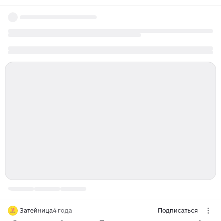
Затейница
4 года
Подписаться