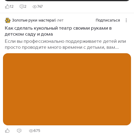
12
2
747
Золотые руки мастера
6 лет
Подписаться
Как сделать кукольный театр своими руками в
детском саду и дома
Если вы профессионально поддерживаете детей или
просто проводите много времени с детьми, вам
следует постоянно искать новые развлечения для
гаджетов. Отличная идея - создать свой собственный
в детском саду или дома. Существует много способов
реализации такой идеи, которые необходимо изучить,
чтобы попробовать не только в организации
презентации, но и в создании персонажей. Выберите
ваши любимые варианты и реализуйте их на работе
или в семейном отпуске. Создайте свой собственный
театр кукол в детском саду...
675