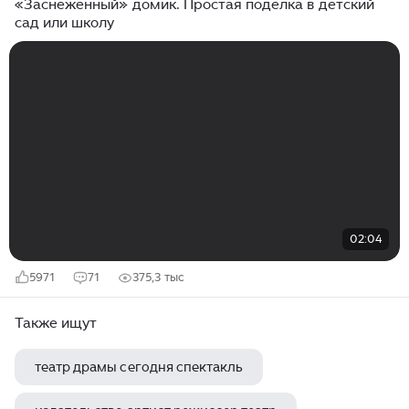
«Заснеженный» домик. Простая поделка в детский
сад или школу
02:04
5971
71
375,3 тыс
Также ищут
театр драмы сегодня спектакль