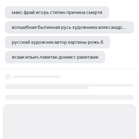
макс фрай игорь степин причина смерти
волшебная былинная русь художника александра угланова
русский художник автор картины рожь 6
исаак ильич левитан домик с ракитами
третьяковская галерея стычка с финляндскими контрабандистами