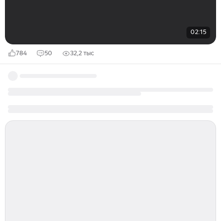
02:15
784
50
32,2 тыс