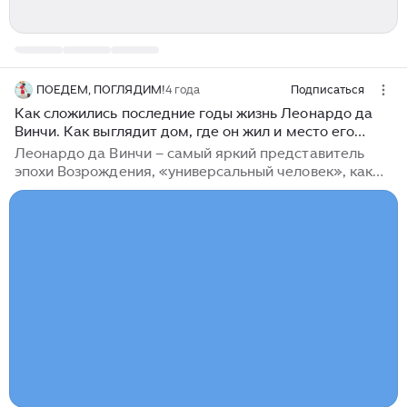
ПОЕДЕМ, ПОГЛЯДИМ!
4 года
Подписаться
Как сложились последние годы жизнь Леонардо да
Винчи. Как выглядит дом, где он жил и место его
погребения во Франции
Леонардо да Винчи – самый яркий представитель
эпохи Возрождения, «универсальный человек», как
его называют потомки. Своим гениальным
творчеством, своими открытиями и исследованиями
он намного опередил свое время и часто был не
понят современниками. Он первый, кто досконально
изучил анатомию человека, и это способствовало не
только развитию живописи и скульптуры, но и, что
много важнее, развитию медицины. После ухода из
жизни Джулиано Медичи Леонардо да Винчи
лишился во Флоренции могущественного
покровителя...